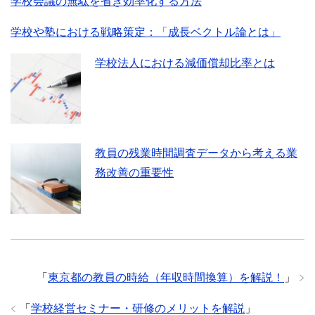
学校会議の無駄を省き効率化する方法
学校や塾における戦略策定：「成長ベクトル論とは」
学校法人における減価償却比率とは
教員の残業時間調査データから考える業
務改善の重要性
「
東京都の教員の時給（年収時間換算）を解説！
」
「
学校経営セミナー・研修のメリットを解説
」