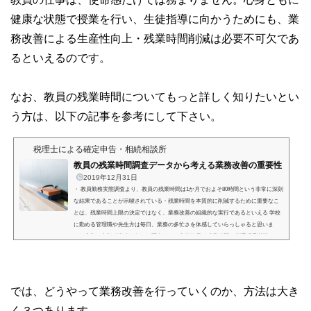
健康な状態で授業を行い、生徒指導に向かうためにも、業
務改善による生産性向上・残業時間削減は必要不可欠であ
るといえるのです。
なお、教員の残業時間についてもっと詳しく知りたいとい
う方は、以下の記事を参考にして下さい。
税理士による確定申告・相続相談所
教員の残業時間調査データから考える業務改善の重要性
2019年12月31日
・ 教員勤務実態調査より、教員の残業時間は1か月でおよそ80時間という非常に深刻
な結果であることが示唆されている・残業時間を本質的に削減するために重要なこ
とは、残業時間上限の決定ではなく、業務改善の組織的な実行であるといえる 学校
に勤める管理職や先生方は毎日、業務の多忙さを体感していらっしゃると思いま
す。実際、文部科学省が行った調査でも、学校教員の残業時間は所謂「過労死ライ
ン」を超えているケースも往々にして見られるということが分かっています。今回
は、学校教員の残業時間とその規制、業務改善の重要性...
では、どうやって業務改善を行っていくのか、方法は大き
く３つあります。