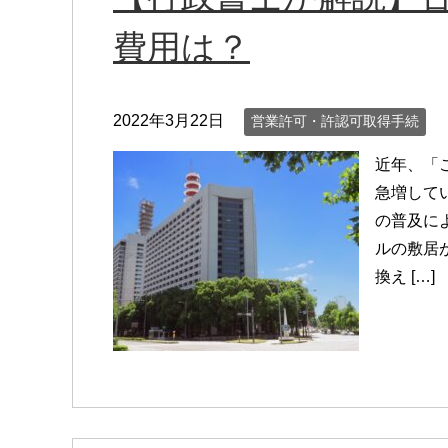
費用は？
2022年3月22日
営業許可・許認可取得手続
近年、「
急増して
の普及に
ルの敷居
換え […]