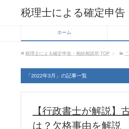
税理士による確定申告
ホーム
税理士による確定申告・相続相談所
TOP
「
「2022年3月」の記事一覧
【行政書士が解説】
は？欠格事由を解説