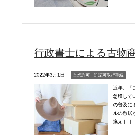
行政書士による古物
2022年3月1日
営業許可・許認可取得手続
近年、「
急増して
の普及に
ルの敷居
換え […]