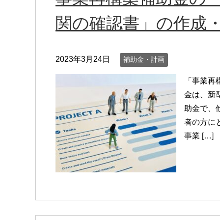
関の確認書」の作成
2023年3月24日
補助金・計画
「事業再
金は、新
助金で、
者の方に
事業 […]