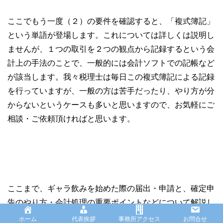
ここでもう一度（２）の要件を確認すると、「複式簿記」
という単語が登場します。これについては詳しくは説明し
ませんが、１つの取引を２つの観点から記録するという会
計上の手法のことで、一般的には会計ソフトでの記帳など
が該当します。我々税理士は毎日この複式簿記による記録
を行っていますが、一般の方は苦手だったり、やり方が分
からないというケースも多いと思いますので、お気軽にご
相談・ご依頼頂ければと思います。
ここまで、ギャラ飲みを始めた際の届出・申請と、確定申
告のやり方・会計処理の重要ポイントなどについて解説し
ました。ギャラ飲みをしている方は同世代の方と比べて高
ホーム
代表挨拶
事務所アクセス
お問合せ