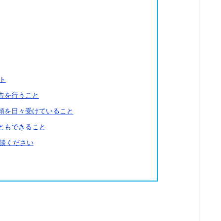
ト
告を行うこと
頼を日々受けていること
ともできること
談ください