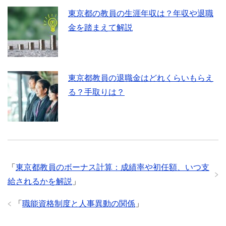
東京都の教員の生涯年収は？年収や退職
金を踏まえて解説
東京都教員の退職金はどれくらいもらえ
る？手取りは？
「
東京都教員のボーナス計算：成績率や初任額、いつ支
給されるかを解説
」
「
職能資格制度と人事異動の関係
」