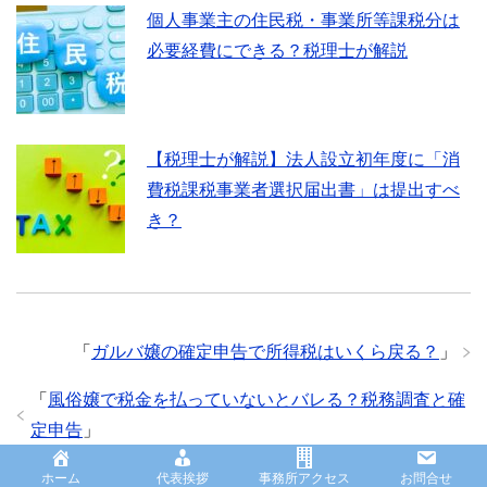
個人事業主の住民税・事業所等課税分は
必要経費にできる？税理士が解説
【税理士が解説】法人設立初年度に「消
費税課税事業者選択届出書」は提出すべ
き？
「
ガルバ嬢の確定申告で所得税はいくら戻る？
」
「
風俗嬢で税金を払っていないとバレる？税務調査と確
定申告
」
ホーム
代表挨拶
事務所アクセス
お問合せ