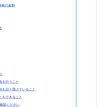
得税の金額
合
ト
告を行うこと
頼を日々受けていること
ともできること
相談ください