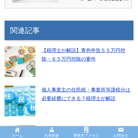
関連記事
【税理士が解説】青色申告５５万円控
除・６５万円控除の要件
個人事業主の住民税・事業所等課税分は
必要経費にできる？税理士が解説
青色申告は大変？白色申告との違いを税
ホーム
代表挨拶
事務所アクセス
お問合せ
理士が解説