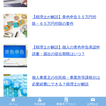
【税理士が解説】青色申告５５万円控
除・６５万円控除の要件
【税理士が解説】個人の青色申告承認申
請書・届出の提出期限はいつ？
個人事業主の住民税・事業所等課税分は
必要経費にできる？税理士が解説
ホーム
代表挨拶
事務所アクセス
お問合せ