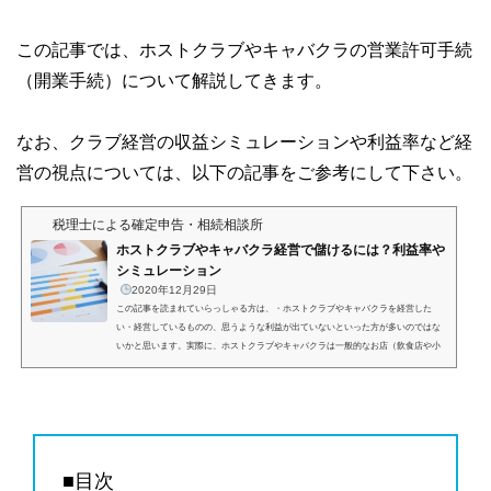
この記事では、ホストクラブやキャバクラの営業許可手続
（開業手続）について解説してきます。
なお、クラブ経営の収益シミュレーションや利益率など経
営の視点については、以下の記事をご参考にして下さい。
税理士による確定申告・相続相談所
ホストクラブやキャバクラ経営で儲けるには？利益率や
シミュレーション
2020年12月29日
この記事を読まれていらっしゃる方は、・ホストクラブやキャバクラを経営した
い・経営しているものの、思うような利益が出ていないといった方が多いのではな
いかと思います。実際に、ホストクラブやキャバクラは一般的なお店（飲食店や小
売店など）と比べて収益構造や形態が特殊であり、思うように経営が進まないケー
スも多いです。そこで当記事では、ホストクラブやキャバクラ経営で儲けるには？
をテーマとして、この業界の利益率などの指標の目安、利益率のポイント、収益に
関するシミュレーションなどについて解説していきたいと思...
■目次