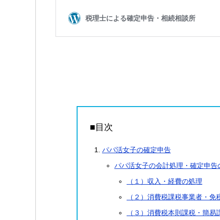
■目次
パパ活女子の確定申告
パパ活女子の会計処理・確定申告
（１）収入・経費の処理
（２）消費税課税事業者・免
（３）消費税本則課税・簡易