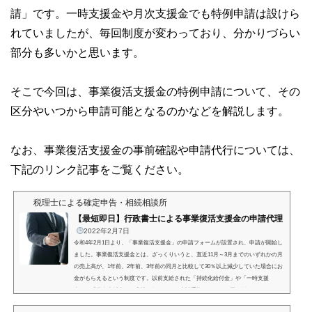
請」です。一時支援金や月次支援金でも特例申請は設けら
れていましたが、毎回制度が変わっており、分かりづらい
部分も多いかと思います。
そこで今回は、事業復活支援金の特例申請について、その
区分やいつから申請可能となるのかなどを解説します。
なお、事業復活支援金の事前確認や申請代行については、
下記のリンク記事をご覧ください。
税理士による確定申告・相続相談所
【最短即日】行政書士による事業復活支援金の申請代理
2022年2月7日
令和4年2月1日より、「事業復活支援金」の申請フォームが設置され、申請が開始し
ました。事業復活支援金とは、ざっくりいうと、直近11月～3月までのいずれかの月
の売上高が、1年前、2年前、3年前の同月と比較して30％以上減少していた場合にお
金がもらえるという制度です。以前支給された「持続化給付金」や「一時支援
金」、「月次支援金」と非常に似ており、申請手順もほとんど同じ形となっていま
す。今年に入ってもなかなか感染症が下火にならない昨今、今後の見通しも考える