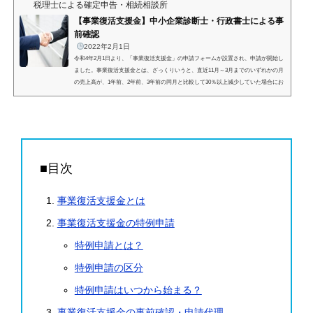
と事業者の皆様には一刻も早い申請が重要であると存じ上...
税理士による確定申告・相続相談所
【事業復活支援金】中小企業診断士・行政書士による事
前確認
2022年2月1日
令和4年2月1日より、「事業復活支援金」の申請フォームが設置され、申請が開始し
ました。事業復活支援金とは、ざっくりいうと、直近11月～3月までのいずれかの月
の売上高が、1年前、2年前、3年前の同月と比較して30％以上減少していた場合にお
金がもらえるという制度です。以前支給された「持続化給付金」や「一時支援
金」、「月次支援金」と非常に似ており、申請手順もほとんどおなじ形となってい
ます。今年に入ってもなかなか感染症が下火にならない昨今、今後の見通しも考え
ると事業者の皆様には一刻も早い申請が重要であると存じ上...
■目次
事業復活支援金とは
事業復活支援金の特例申請
特例申請とは？
特例申請の区分
特例申請はいつから始まる？
事業復活支援金の事前確認・申請代理