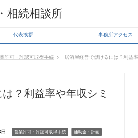
・相続相談所
代表挨拶
事務所アクセス
業許可・許認可取得手続
居酒屋経営で儲けるには？利益
には？利益率や年収シミ
3日
営業許可・許認可取得手続
補助金・計画