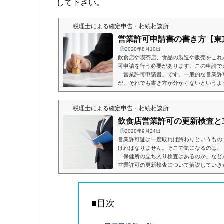
して下さい。
税理士による確定申告・相続相談所
営業許可申請書の書き方【東
2020年8月10日
飲食店や喫茶店、食品の製造や販売をこれ
可申請を行う必要があります。この申請で
「営業許可申請書」です。一般的な営業許
が、それでも書き方が分からないというよ
こで本記事では、東京都の書式を例として
したいと思います。営業許可申請書の書き
税理士による確定申告・相続相談所
請とは、飲食店や喫茶店など、特定の事業
い申請手続きのことです...
飲食店営業許可の更新検査と
2020年9月24日
営業許可証は一度取れば終わりというもの
ければなりません。そこで気になるのは、
「保健所の立ち入り検査はあるのか」など
営業許可の更新検査について解説していき
検査と立ち入り営業許可の更新の流れ営業
れとなります。保健所への連絡→書類の準
ような流れです。読んだ通りですが、原則
検査が行われますので、気を...
■目次