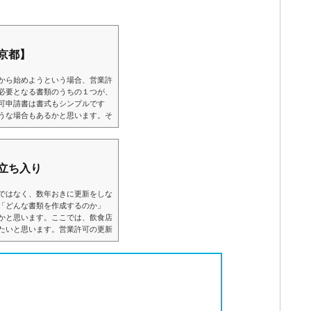
京都】
から始めようという場合、営業許
必要となる書類のうちの１つが、
可申請書は書式もシンプルです
うな場合もあるかと思います。そ
、営業許可申請書の書き方を解説
方営業許可申請とは？営業許可申
を始める際に行わなければならな
立ち入り
ではなく、数年おきに更新をしな
「どんな書類を作成するのか」
かと思います。ここでは、飲食店
たいと思います。営業許可の更新
許可の更新は、基本的に以下の流
備→立ち入り検査→更新完了この
として保健所職員による立ち入り