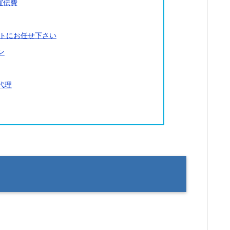
宣伝費
トにお任せ下さい
ン
代理