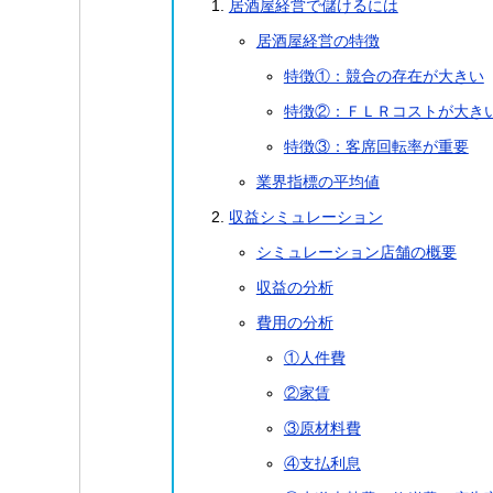
居酒屋経営で儲けるには
居酒屋経営の特徴
特徴①：競合の存在が大きい
特徴②：ＦＬＲコストが大き
特徴③：客席回転率が重要
業界指標の平均値
収益シミュレーション
シミュレーション店舗の概要
収益の分析
費用の分析
①人件費
②家賃
③原材料費
④支払利息