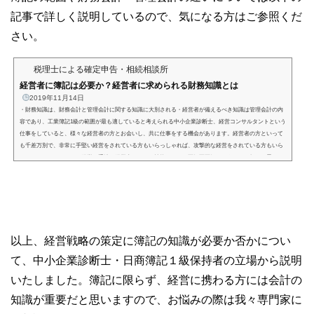
記事で詳しく説明しているので、気になる方はご参照くだ
さい。
税理士による確定申告・相続相談所
経営者に簿記は必要か？経営者に求められる財務知識とは
2019年11月14日
・財務知識は、財務会計と管理会計に関する知識に大別される・経営者が備えるべき知識は管理会計の内
容であり、工業簿記1級の範囲が最も適していると考えられる中小企業診断士、経営コンサルタントという
仕事をしていると、様々な経営者の方とお会いし、共に仕事をする機会があります。経営者の方といって
も千差万別で、非常に手堅い経営をされている方もいらっしゃれば、攻撃的な経営をされている方もいら
っしゃいます。これらの経営の手法（経営者としての性格）には、正解不正解というものは無いと思って
います。では、経営者の方の...
以上、経営戦略の策定に簿記の知識が必要か否かについ
て、中小企業診断士・日商簿記１級保持者の立場から説明
いたしました。簿記に限らず、経営に携わる方には会計の
知識が重要だと思いますので、お悩みの際は我々専門家に