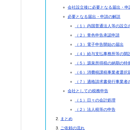
会社設立後に必要となる届出・申
必要となる届出・申請の解説
（１）内国普通法人等の設立
（２）青色申告承認申請
（３）電子申告開始の届出
（４）給与支払事務所等の開
（５）源泉所得税の納期の特
（６）消費税課税事業者選択
（７）適格請求書発行事業者
会社としての税務申告
（１）日々の会計処理
（２）法人税等の申告
まとめ
ご依頼の流れ