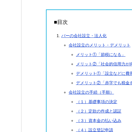
■目次
バーの会社設立・法人化
会社設立のメリット・デメリット
メリット①「節税になる」
メリット②「社会的信用力が
デメリット①「設立などに費
デメリット②「赤字でも税金
会社設立の手続（手順）
（１）基礎事項の決定
（２）定款の作成と認証
（３）資本金の払い込み
（４）設立登記申請