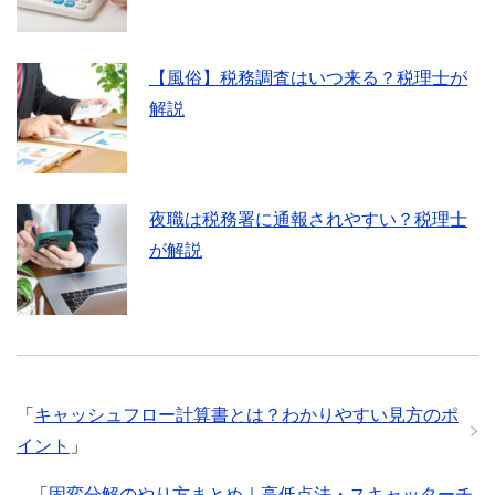
【風俗】税務調査はいつ来る？税理士が
解説
夜職は税務署に通報されやすい？税理士
が解説
「
キャッシュフロー計算書とは？わかりやすい見方のポ
イント
」
「
固変分解のやり方まとめ｜高低点法・スキャッターチ