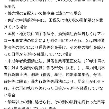
る場合
・販売場の支配人が欠格事由に該当する場合
・免許の申請前2年内に、国税又は地方税の滞納処分を受
けている場合
・国税・地方税に関する法令、酒類業組合法若しくはアル
コール事業法の規定により罰金刑に処せられ、又は国税通
則法等の規定により通告処分を受け、その刑の執行を終わ
った日等から3年を経過していない場合
・未成年者飲酒禁止法、風俗営業等適正化法（20歳未満の
者に対する酒類の提供に係る部分に限る。）、暴力団員不
当行為防止法、刑法（傷害、暴行、凶器準備集合、脅迫、
背任等に限る）暴力行為等処罰法により、罰金刑が処せら
れ、その刑の執行を終わった日等から3年を経過していな
い場合
・禁錮以上の刑に処せられ、その刑の執行を終わった日等
から3年を経過していない場合