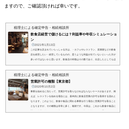
ますので、ご確認頂ければ幸いです。
税理士による確定申告・相続相談所
飲食店経営で儲けるには？利益率や年収シミュレーショ
ン
2021年1月13日
この記事を読まれていらっしゃる方は、・カフェやレストラン、居酒屋などの飲食
店を経営したい・経営しているものの、思うような利益が出ていないといった方が
多いのではないかと思います。飲食店の特徴はその数であり、出店したとしてもほ
とんどの場合、競合店舗と顧客を取り合うような構図となってしまい、思うように
利益がでないケースも多いです。そこで当記事では、飲食店経営で儲けるには？を
税理士による確定申告・相続相談所
テーマとして、この業界の利益率などの指標の目安、利益率のポイント、収益に関
するシミュレーションなどについて解説していきたいと思...
営業許可の種類【東京都】
2020年10月2日
事業を始めるに当たって、営業許可を取らなければならないケースがあります。例
えば、レストランを始める場合には、基本的に飲食店営業の許可を取得する流れと
なります。このように、飲食や食品に関わる事業を行う場合に営業許可を取ること
となりますが、その種類は非常に多く、複雑です。今回は、これから飲食や食品に
関わる事業を始めるという方へ向け、営業許可の種類を解説したいと思います。
（東京都を例にしていますが、他の道府県で共通する部分も非常に多いため、参考
にしてください）また、この記事は令和3年5月以前の営業許...