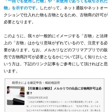
「一回でも使用した物」や「未使用であっても取引された
物」を示すのです。
したがって、ネット通販やネットオー
クションで仕入れた物も古物となるため、古物商の許可が
必要となります。
このように、我々が一般的にイメージする「古物」と法律
上の「古物」はかなり意味がずれているので、注意する必
要があります。なお、メルカリなどのフリマアプリでの販
売で古物商許可が必要となるかについて詳しく知りたいと
いう方は、下記のリンク記事をご参考にして頂ければと思
います。
税理士による確定申告・相続相談所
【行政書士が解説】メルカリでの出品に古物商許可は必
要？
2022年3月14日
「これから古物商ビジネスを始めたい！」という方が最近急増しています。これ
は、メリカリなどのフリマアプリなどの普及により、「仕入れて売る」というよう
なビジネスモデルの敷居が以前より格段に低くなったからといえます。言い換える