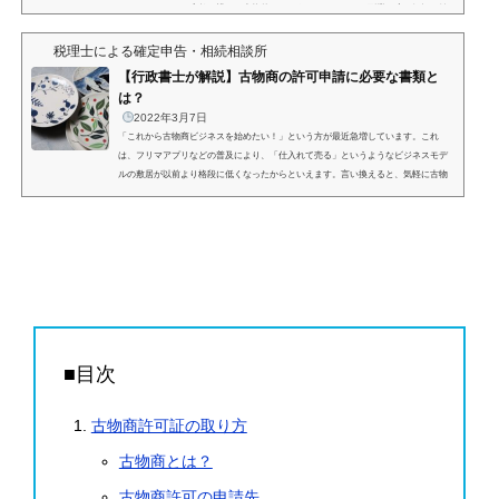
めるといっても、店舗を構えて本格的にというわけではなく、副業程度に気軽に始
めるといった方も多くいらっしゃいます。そこで必要となるのが、「古物商許可」
です。店舗を構える場合はもちろん、フリマアプリを使っ...
税理士による確定申告・相続相談所
【行政書士が解説】古物商の許可申請に必要な書類と
は？
2022年3月7日
「これから古物商ビジネスを始めたい！」という方が最近急増しています。これ
は、フリマアプリなどの普及により、「仕入れて売る」というようなビジネスモデ
ルの敷居が以前より格段に低くなったからといえます。言い換えると、気軽に古物
商を始めることができるようになったということです。そこで必要となるのが古物
商許可申請です。しかし、古物商許可申請は警察へ対して行うという性質上、複雑
なイメージを持っていられる方も多いのではないかと思います。そこで当記事で
は、古物商許可申請に必要となる書類を個人と法人に分けて解...
■目次
古物商許可証の取り方
古物商とは？
古物商許可の申請先