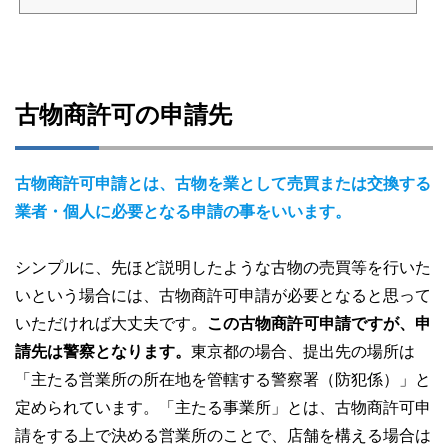
と、気軽に古物商を始めることができるようになったということです。ここで心配
になってくるのが、「メルカリなどのフリマアプリを利用するのに古物商許可は必
要なのか？」という点です。法律上の「古物」という単語は我々がイメージする古
物とはかなり異なるため、フリマアプリをよく利用するとい...
古物商許可の申請先
古物商許可申請とは、古物を業として売買または交換する
業者・個人に必要となる申請の事をいいます。
シンプルに、先ほど説明したような古物の売買等を行いた
いという場合には、古物商許可申請が必要となると思って
いただければ大丈夫です。
この古物商許可申請ですが、申
請先は警察となります。
東京都の場合、提出先の場所は
「主たる営業所の所在地を管轄する警察署（防犯係）」と
定められています。「主たる事業所」とは、古物商許可申
請をする上で決める営業所のことで、店舗を構える場合は