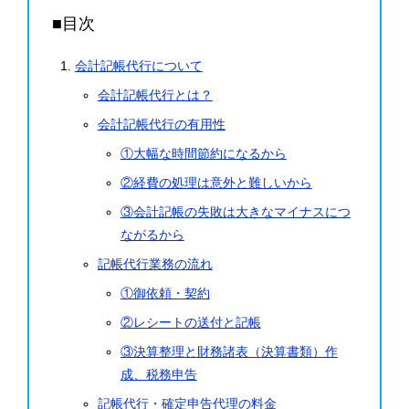
■目次
会計記帳代行について
会計記帳代行とは？
会計記帳代行の有用性
①大幅な時間節約になるから
②経費の処理は意外と難しいから
③会計記帳の失敗は大きなマイナスにつ
ながるから
記帳代行業務の流れ
①御依頼・契約
②レシートの送付と記帳
③決算整理と財務諸表（決算書類）作
成、税務申告
記帳代行・確定申告代理の料金