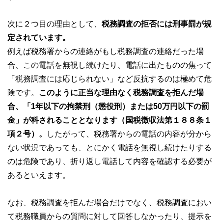
次に２つ目の理由として、
税務調査の拒否には刑事罰が規
定されています。
例えば税務署からの連絡がもし税務調査の連絡だった場
合、この電話を無視し続けたり、電話に出たものの焦って
「税務調査には応じられない」など反抗するのは極めて危
険です。
このように正当な理由なく税務調査を拒んだ場
合、「1年以下の拘禁刑（懲役
刑
）または50万円以下の罰
金」が科されることとなります（国税徴収法第１８８条１
項２号）。
したがって、税務署からの電話の内容が分から
ない状況であっても、とにかく電話を無視し続けたりする
のは危険であり、折り返し電話して内容を確認する必要が
あるといえます。
なお、税務調査を拒んだ場合だけでなく、税務調査におい
て税務職員からの質問に対して回答しなかったり、提示を