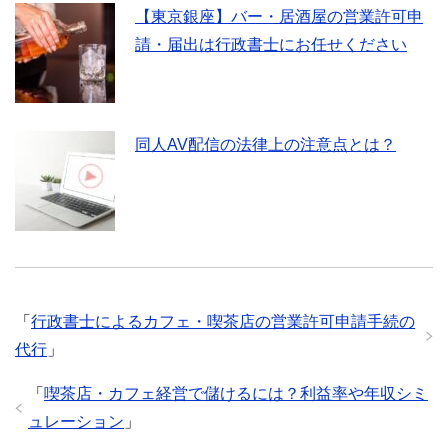
【東京銀座】バー・居酒屋の営業許可申
請・届出は行政書士にお任せください
同人AV配信の法律上の注意点とは？
「
行政書士によるカフェ・喫茶店の営業許可申請手続の
代行
」
「
喫茶店・カフェ経営で儲けるには？利益率や年収シミ
ュレーション
」