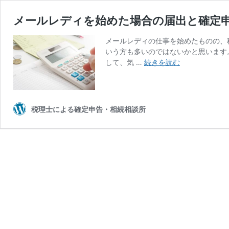
メールレディを始めた場合の届出と確定
メールレディの仕事を始めたものの、
いう方も多いのではないかと思います
メ
して、気 …
続きを読む
ー
ル
レ
デ
税理士による確定申告・相続相談所
ィ
を
始
め
た
場
合
の
届
出
と