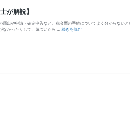
理士が解説】
の届出や申請・確定申告など、税金面の手続についてよく分からないと
夜
がなかったりして、気づいたら …
続きを読む
職
を
始
め
た
場
合
の
届
出
と
確
定
申
告
【税